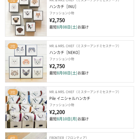
1位
ハンカチ［INU］
ファッション小物
¥2,750
最短
8月08日(土)
お届け
MR. & MRS. CHIEF（ミスターアンドミセスチーフ）
2位
ハンカチ［NEKO］
ファッション小物
¥2,750
最短
8月08日(土)
お届け
MR. & MRS. CHIEF（ミスターアンドミセスチーフ）
3位
Pile イニシャルハンカチ
ファッション小物
¥2,200
最短
8月10日(月)
お届け
FRONTIER（フロンティア）
4位