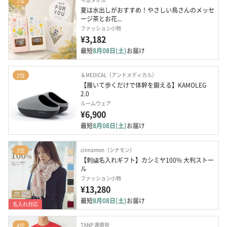
1位
夏は水出しがおすすめ！やさしい鳥さんのメッセ
ージ茶とお花...
ファッション小物
¥3,182
最短
8月08日(土)
お届け
＆MEDICAL（アンドメディカル）
2位
【履いて歩くだけで体幹を鍛える】KAMOLEG 
2.0
ルームウェア
¥6,900
最短
8月08日(土)
お届け
cinnamon（シナモン）
3位
【刺繍名入れギフト】カシミヤ100% 大判ストー
ル
ファッション小物
¥13,280
最短
8月08日(土)
お届け
名入れ対応
TANP 還暦祝
4位