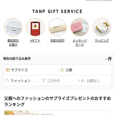
TANP GIFT SERVICE
最短翌日
eギフト
名前の刻印
メッセージ
ラッピング
お届け
カード
-
件
現在の絞り込み条件
サプライズ
父親
ファッション
こだわり
0 ~ 上限なし
¥
父親へのファッションのサプライズプレゼントのおすすめ
ランキング
今治タオル