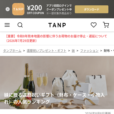
【重要】令和8年熊本地震の影響に伴うお荷物のお届け停止・遅延について
（2026年7月29日更新）
タンプホーム
>
還暦祝いプレゼント・ギフト
>
妹
>
ファッション
>
財布・
妹に贈る還暦祝いギフト（財布・ケース・小物入
れ）の人気ランキング
2026年8月8日
更新