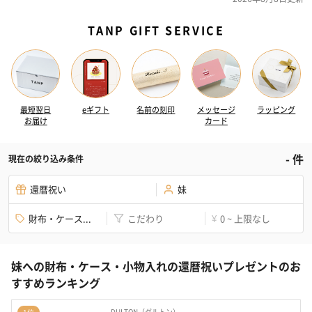
TANP GIFT SERVICE
最短翌日
eギフト
名前の刻印
メッセージ
ラッピング
お届け
カード
-
件
現在の絞り込み条件
還暦祝い
妹
財布・ケース...
こだわり
0 ~ 上限なし
¥
妹への財布・ケース・小物入れの還暦祝いプレゼントのお
すすめランキング
DULTON（ダルトン）