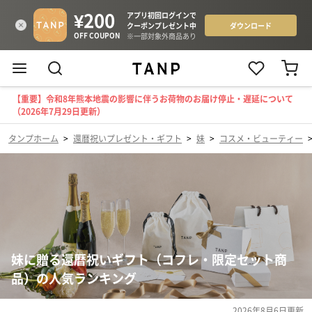
【重要】令和8年熊本地震の影響に伴うお荷物のお届け停止・遅延について
（2026年7月29日更新）
タンプホーム
>
還暦祝いプレゼント・ギフト
>
妹
>
コスメ・ビューティー
妹に贈る還暦祝いギフト（コフレ・限定セット商
品）の人気ランキング
2026年8月6日
更新