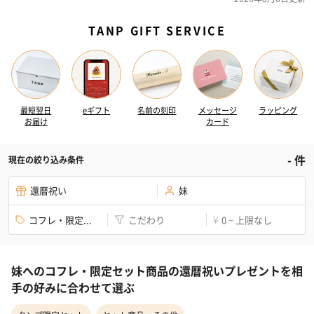
TANP GIFT SERVICE
最短翌日
eギフト
名前の刻印
メッセージ
ラッピング
お届け
カード
-
件
現在の絞り込み条件
還暦祝い
妹
コフレ・限定...
こだわり
0 ~ 上限なし
¥
妹へのコフレ・限定セット商品の還暦祝いプレゼントを相
手の好みに合わせて選ぶ