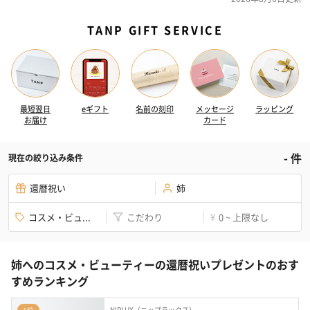
TANP GIFT SERVICE
最短翌日
eギフト
名前の刻印
メッセージ
ラッピング
お届け
カード
-
件
現在の絞り込み条件
還暦祝い
姉
コスメ・ビュ...
こだわり
0 ~ 上限なし
¥
姉へのコスメ・ビューティーの還暦祝いプレゼントのおす
すめランキング
NIPLUX（ニップラックス）