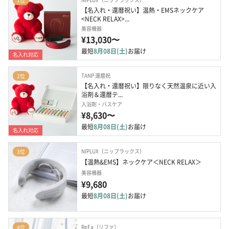
1位
【名入れ・還暦祝い】温熱・EMSネックケア
<NECK RELAX>...
美容機器
¥13,030〜
最短
8月08日(土)
お届け
名入れ対応
TANP 還暦祝
2位
【名入れ・還暦祝い】限りなく天然温泉に近い入
浴剤＆還暦テ...
入浴剤・バスケア
¥8,630〜
最短
8月08日(土)
お届け
名入れ対応
NIPLUX（ニップラックス）
3位
【温熱&EMS】ネックケア＜NECK RELAX＞
美容機器
¥9,680
最短
8月08日(土)
お届け
ReFa（リファ）
4位