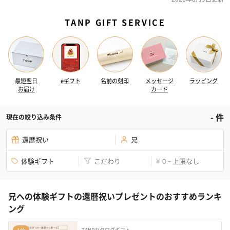
TANP GIFT SERVICE
最短翌日
eギフト
名前の刻印
メッセージ
ラッピング
お届け
カード
-
件
現在の絞り込み条件
還暦祝い
兄
体験ギフト
こだわり
0 ~ 上限なし
¥
兄への体験ギフトの還暦祝いプレゼントのおすすめランキ
ング
TANPカタログギフト