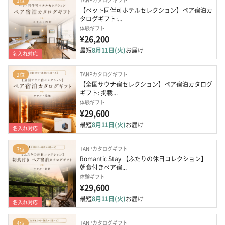
1位
【ペット同伴可ホテルセレクション】ペア宿泊カ
タログギフト:...
体験ギフト
¥26,200
最短
8月11日(火)
お届け
名入れ対応
TANPカタログギフト
2位
【全国サウナ宿セレクション】ペア宿泊カタログ
ギフト: 掲載...
体験ギフト
¥29,600
最短
8月11日(火)
お届け
名入れ対応
TANPカタログギフト
3位
Romantic Stay 【ふたりの休日コレクション】
朝食付きペア宿...
体験ギフト
¥29,600
最短
8月11日(火)
お届け
名入れ対応
TANPカタログギフト
4位