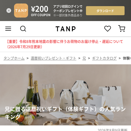
【重要】令和8年熊本地震の影響に伴うお荷物のお届け停止・遅延について
（2026年7月29日更新）
タンプホーム
>
還暦祝いプレゼント・ギフト
>
兄
>
ギフトカタログ
>
体験
兄に贈る還暦祝いギフト（体験ギフト）の人気ラン
キング
2026年8月9日
更新