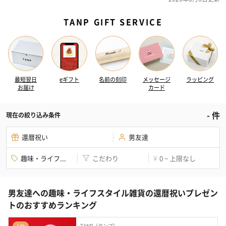
TANP GIFT SERVICE
最短翌日
eギフト
名前の刻印
メッセージ
ラッピング
お届け
カード
-
件
現在の絞り込み条件
還暦祝い
男友達
趣味・ライフ...
こだわり
0 ~ 上限なし
¥
男友達への趣味・ライフスタイル雑貨の還暦祝いプレゼン
トのおすすめランキング
TANP（タンプ）