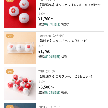
1位
【還暦祝い】オリジナルゴルフボール（3個セッ
ト）
ホビー
¥1,760〜
最短
8月09日(日)
お届け
TSUNAGARI（ツナガリ）
2位
【誕生日】ゴルフボール（3個セット）
ホビー
¥1,760
最短
8月09日(日)
お届け
TANP（タンプ）
3位
【還暦祝い】ゴルフボール（12個セット）
ホビー
¥5,500〜
最短
8月09日(日)
お届け
PARKER（パーカー）
4位