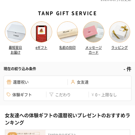
TANP GIFT SERVICE
最短翌日
eギフト
名前の刻印
メッセージ
ラッピング
お届け
カード
-
件
現在の絞り込み条件
還暦祝い
女友達
体験ギフト
こだわり
0 ~ 上限なし
¥
女友達への体験ギフトの還暦祝いプレゼントのおすすめラ
ンキング
TANPカタログギフト