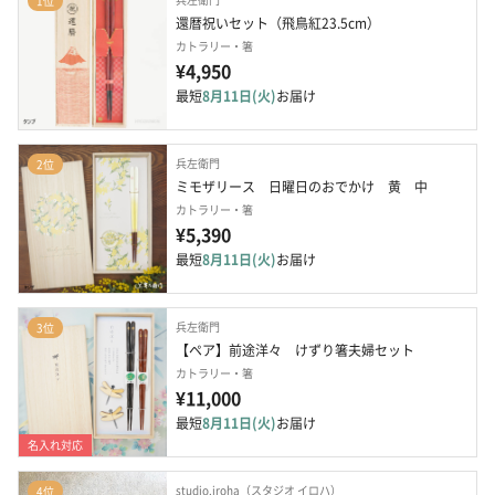
1位
還暦祝いセット（飛鳥紅23.5cm）
カトラリー・箸
¥4,950
最短
8月11日(火)
お届け
兵左衛門
2位
ミモザリース　日曜日のおでかけ　黄　中
カトラリー・箸
¥5,390
最短
8月11日(火)
お届け
兵左衛門
3位
【ペア】前途洋々　けずり箸夫婦セット
カトラリー・箸
¥11,000
最短
8月11日(火)
お届け
名入れ対応
studio.iroha（スタジオ イロハ）
4位