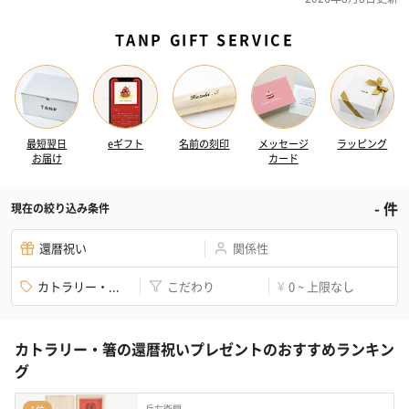
TANP GIFT SERVICE
最短翌日
eギフト
名前の刻印
メッセージ
ラッピング
お届け
カード
-
件
現在の絞り込み条件
還暦祝い
関係性
カトラリー・...
こだわり
0 ~ 上限なし
¥
カトラリー・箸の還暦祝いプレゼントのおすすめランキン
グ
兵左衛門