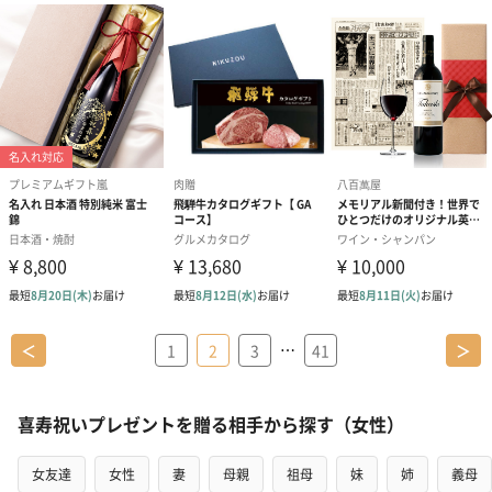
…
＜
1
2
3
41
＞
喜寿祝いプレゼントを贈る相手から探す（女性）
女友達
女性
妻
母親
祖母
妹
姉
義母