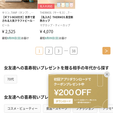
…
1
2
3
38
＞
女友達への喜寿祝いプレゼントを贈る相手の年代から探す
70代
女友達への喜寿祝いプレゼントをカテゴリから探す
コスメ・ビューティー
食品・スイーツ
ファッション
アクセ