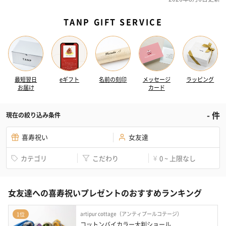
TANP GIFT SERVICE
最短翌日
eギフト
名前の刻印
メッセージ
ラッピング
お届け
カード
-
件
現在の絞り込み条件
喜寿祝い
女友達
カテゴリ
こだわり
0 ~ 上限なし
¥
女友達への喜寿祝いプレゼントのおすすめランキング
artipur cottage（アンティプールコテージ）
1位
コットンバイカラー大判ショール