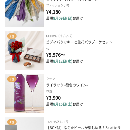
ファッション小物
¥4,180
最短
8月09日(日)
お届け
GODIVA（ゴディバ）
2位
ゴディバクッキーと生花バラブーケセット
花
¥5,576〜
最短
8月12日(水)
お届け
クランド
3位
ライラック -紫色のワイン-
お酒
¥3,990
最短
8月15日(土)
お届け
TANP 名入れ工房
4位
【BOX付】冷えたビールが楽しめる！Zalattoサ