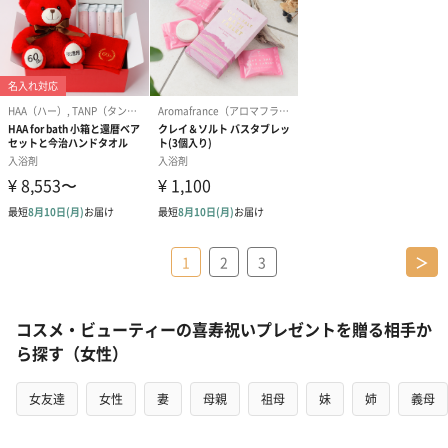
1
2
3
＞
コスメ・ビューティーの喜寿祝いプレゼントを贈る相手か
ら探す（女性）
女友達
女性
妻
母親
祖母
妹
姉
義母