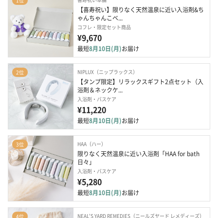
1位
【喜寿祝い】限りなく天然温泉に近い入浴剤&ち
ゃんちゃんこベ...
コフレ・限定セット商品
¥9,670
最短
8月10日(月)
お届け
NIPLUX（ニップラックス）
2位
【タンプ限定】リラックスギフト2点セット（入
浴剤＆ネックケ...
入浴剤・バスケア
¥11,220
最短
8月10日(月)
お届け
HAA（ハー）
3位
限りなく天然温泉に近い入浴剤「HAA for bath 
日々」
入浴剤・バスケア
¥5,280
最短
8月10日(月)
お届け
NEAL'S YARD REMEDIES（ニールズヤード レメディーズ）
4位