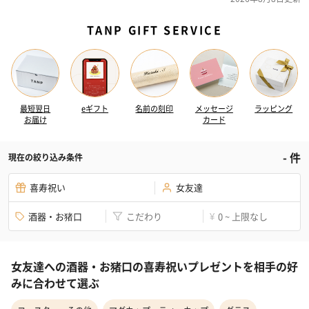
TANP GIFT SERVICE
最短翌日
eギフト
名前の刻印
メッセージ
ラッピング
お届け
カード
-
件
現在の絞り込み条件
喜寿祝い
女友達
酒器・お猪口
こだわり
0 ~ 上限なし
¥
女友達への酒器・お猪口の喜寿祝いプレゼントを相手の好
みに合わせて選ぶ