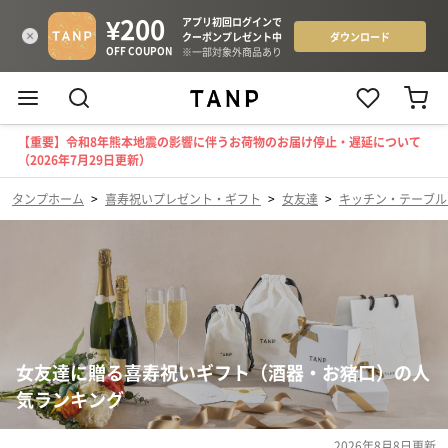
【重要】令和8年熊本地震の影響に伴うお荷物のお届け停止・遅延について
（2026年7月29日更新）
タンプホーム
>
喜寿祝いプレゼント・ギフト
>
女友達
>
キッチン・テーブル
女友達に贈る喜寿祝いギフト（酒器・お猪口）の人
気ランキング
2026年8月8日
更新