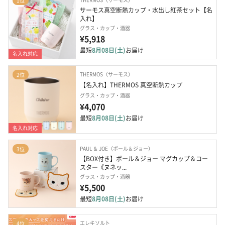
1位
サーモス真空断熱カップ・水出し紅茶セット【名
入れ】
グラス・カップ・酒器
¥5,918
最短
8月08日(土)
お届け
名入れ対応
THERMOS（サーモス）
2位
【名入れ】THERMOS 真空断熱カップ
グラス・カップ・酒器
¥4,070
最短
8月08日(土)
お届け
名入れ対応
PAUL ＆ JOE（ポール＆ジョー）
3位
【BOX付き】ポール＆ジョー マグカップ＆コー
スター《ヌネッ...
グラス・カップ・酒器
¥5,500
最短
8月08日(土)
お届け
エレキソルト
4位