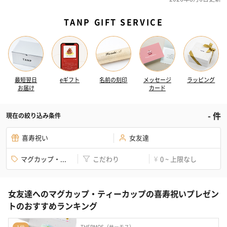
TANP GIFT SERVICE
最短翌日
eギフト
名前の刻印
メッセージ
ラッピング
お届け
カード
-
件
現在の絞り込み条件
喜寿祝い
女友達
マグカップ・...
こだわり
0 ~ 上限なし
¥
女友達へのマグカップ・ティーカップの喜寿祝いプレゼン
トのおすすめランキング
THERMOS（サーモス）