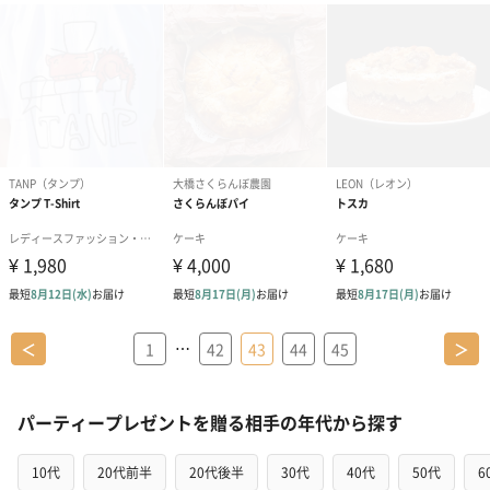
…
＜
1
42
43
44
45
＞
パーティープレゼントを贈る相手の年代から探す
10代
20代前半
20代後半
30代
40代
50代
6