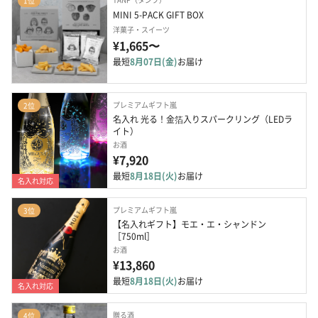
1位
MINI 5-PACK GIFT BOX
洋菓子・スイーツ
¥1,665〜
最短
8月07日(金)
お届け
プレミアムギフト嵐
2位
名入れ 光る！金箔入りスパークリング（LEDラ
イト）
お酒
¥7,920
最短
8月18日(火)
お届け
名入れ対応
プレミアムギフト嵐
3位
【名入れギフト】モエ・エ・シャンドン
［750ml］
お酒
¥13,860
最短
8月18日(火)
お届け
名入れ対応
贈る酒
4位