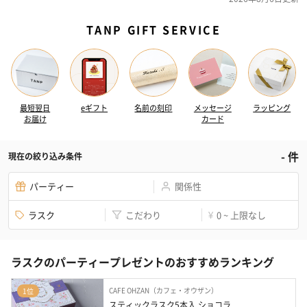
TANP GIFT SERVICE
最短翌日
eギフト
名前の刻印
メッセージ
ラッピング
お届け
カード
-
件
現在の絞り込み条件
パーティー
関係性
ラスク
こだわり
0 ~ 上限なし
¥
ラスクのパーティープレゼントのおすすめランキング
CAFE OHZAN（カフェ・オウザン）
1位
スティックラスク5本入 ショコラ