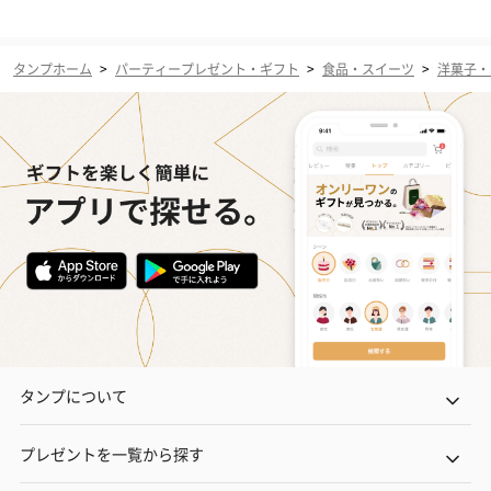
タンプホーム
>
パーティープレゼント・ギフト
>
食品・スイーツ
>
洋菓子・
タンプについて
プレゼントを一覧から探す