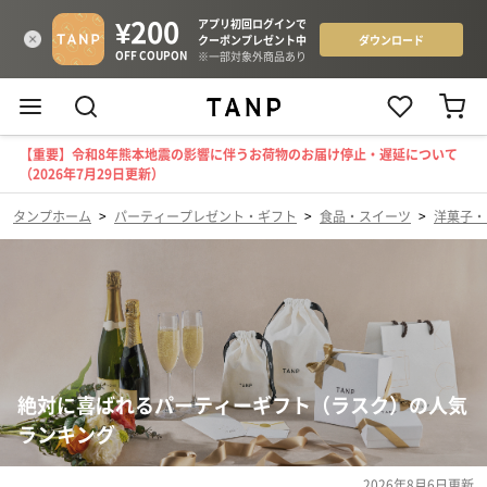
【重要】令和8年熊本地震の影響に伴うお荷物のお届け停止・遅延について
（2026年7月29日更新）
タンプホーム
>
パーティープレゼント・ギフト
>
食品・スイーツ
>
洋菓子・
絶対に喜ばれるパーティーギフト（ラスク）の人気
ランキング
2026年8月6日
更新