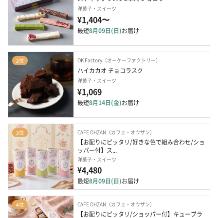
洋菓子・スイーツ
¥1,404〜
最短
8月09日(日)
お届け
OK Factory（オーケーファクトリー）
2位
ハイカカオ チョコラスク
洋菓子・スイーツ
¥1,069
最短
8月14日(金)
お届け
CAFE OHZAN（カフェ・オウザン）
3位
【お配りにピッタリ/好きな色で組み合わせ/ショ
ッパー付】ス...
洋菓子・スイーツ
¥4,480
最短
8月09日(日)
お届け
CAFE OHZAN（カフェ・オウザン）
4位
【お配りにピッタリ/ショッパー付】キューブラ