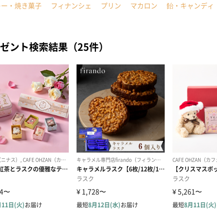
キー・焼き菓子
フィナンシェ
プリン
マカロン
飴・キャンディ
ゼント検索結果（25件）