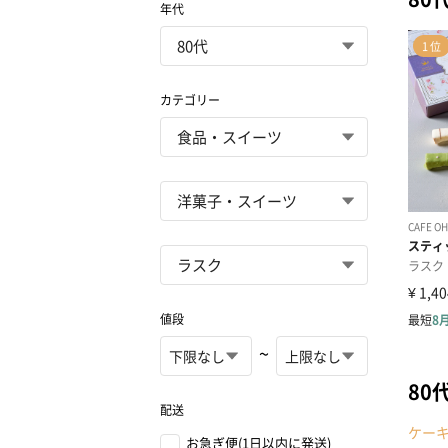
年代
カテゴリー
値段
~
80
配送
ケー
お急ぎ便(1日以内に発送)