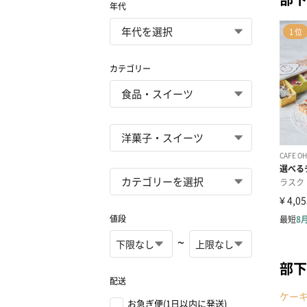
年代
カテゴリー
値段
~
部下
配送
ケー
お急ぎ便(1日以内に発送)