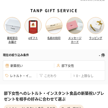
TANP GIFT SERVICE
最短翌日
eギフト
名前の刻印
メッセージ
ラッピング
お届け
カード
-
件
現在の絞り込み条件
新築祝い
部下女性
レトルト・イ...
こだわり
0 ~ 上限なし
¥
部下女性へのレトルト・インスタント食品の新築祝いプレ
ゼントを相手の好みに合わせて選ぶ