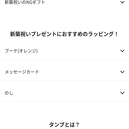
新築祝いのNGギフト
03 息子・娘
30,000～100,000円
04 伯父・伯母
3,000～10,000円
新築祝いプレゼントにおすすめのラッピング！
05 甥・姪
20,000～30,000円
ブーケ(オレンジ)
06 孫
20,000～30,000円
07 友人・同僚
3,000～20,000円
メッセージカード
08 会社の上司や先輩
5,000～10,000円
のし
タンプとは？