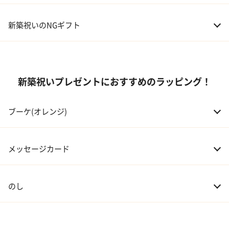
05 ハーバリウム
02 両親
10,000～50,000円
新築祝いのNGギフト
03 息子・娘
30,000～100,000円
04 伯父・伯母
3,000～10,000円
新築祝いプレゼントにおすすめのラッピング！
05 甥・姪
20,000～30,000円
ブーケ(オレンジ)
06 孫
20,000～30,000円
07 友人・同僚
3,000～20,000円
メッセージカード
08 会社の上司や先輩
5,000～10,000円
のし