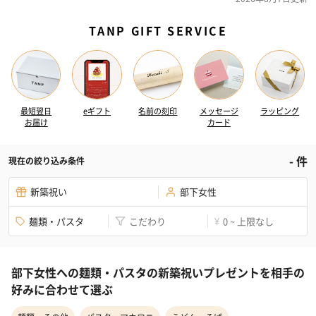
TANP GIFT SERVICE
最短翌日
eギフト
名前の刻印
メッセージ
ラッピング
お届け
カード
-
件
現在の絞り込み条件
新築祝い
部下女性
麺類・パスタ
こだわり
0 ~ 上限なし
¥
部下女性への麺類・パスタの新築祝いプレゼントを相手の
好みに合わせて選ぶ