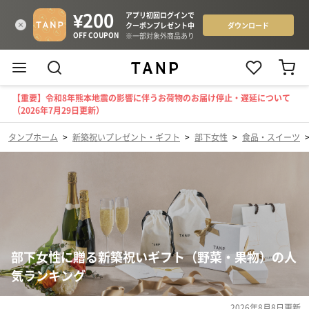
【重要】令和8年熊本地震の影響に伴うお荷物のお届け停止・遅延について
（2026年7月29日更新）
タンプホーム
>
新築祝いプレゼント・ギフト
>
部下女性
>
食品・スイーツ
部下女性に贈る新築祝いギフト（野菜・果物）の人
気ランキング
2026年8月8日
更新