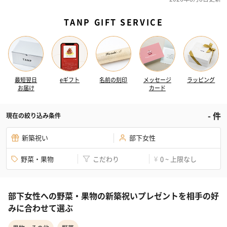
TANP GIFT SERVICE
最短翌日
eギフト
名前の刻印
メッセージ
ラッピング
お届け
カード
-
件
現在の絞り込み条件
新築祝い
部下女性
野菜・果物
こだわり
0 ~ 上限なし
¥
部下女性への野菜・果物の新築祝いプレゼントを相手の好
みに合わせて選ぶ