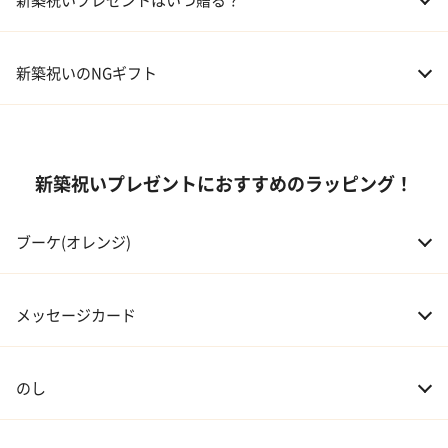
05 ハーバリウム
02 両親
10,000～50,000円
新築祝いのNGギフト
03 息子・娘
30,000～100,000円
04 伯父・伯母
3,000～10,000円
新築祝いプレゼントにおすすめのラッピング！
05 甥・姪
20,000～30,000円
ブーケ(オレンジ)
06 孫
20,000～30,000円
07 友人・同僚
3,000～20,000円
メッセージカード
08 会社の上司や先輩
5,000～10,000円
のし