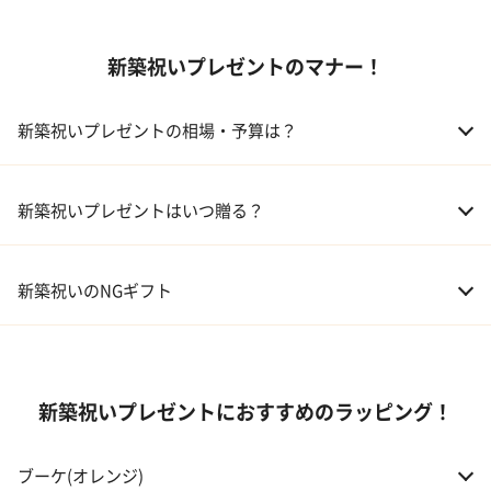
01 ギフトカタログ
新築祝いプレゼントのマナー！
02 スイーツ
03 アルコール
新築祝いプレゼントの相場・予算は？
04 キッチン
01 兄弟、姉妹
10,000～50,000円
新築祝いプレゼントはいつ贈る？
05 ハーバリウム
02 両親
10,000～50,000円
新築祝いのNGギフト
03 息子・娘
30,000～100,000円
04 伯父・伯母
3,000～10,000円
新築祝いプレゼントにおすすめのラッピング！
05 甥・姪
20,000～30,000円
ブーケ(オレンジ)
06 孫
20,000～30,000円