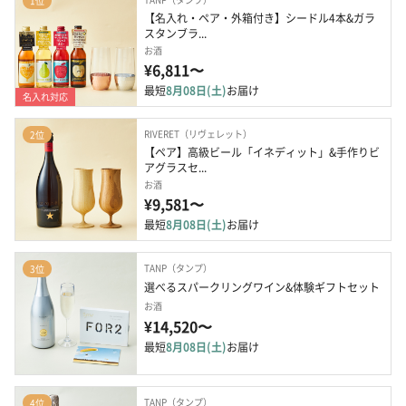
1位
【名入れ・ペア・外箱付き】シードル4本&ガラ
スタンブラ...
お酒
¥6,811〜
最短
8月08日(土)
お届け
名入れ対応
RIVERET（リヴェレット）
2位
【ペア】高級ビール「イネディット」&手作りビ
アグラスセ...
お酒
¥9,581〜
最短
8月08日(土)
お届け
TANP（タンプ）
3位
選べるスパークリングワイン&体験ギフトセット
お酒
¥14,520〜
最短
8月08日(土)
お届け
TANP（タンプ）
4位