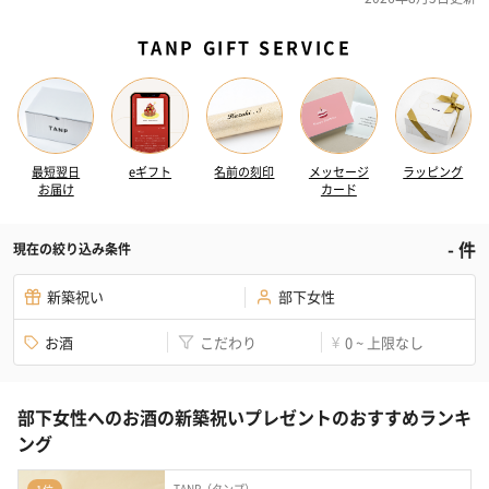
TANP GIFT SERVICE
最短翌日
eギフト
名前の刻印
メッセージ
ラッピング
お届け
カード
-
件
現在の絞り込み条件
新築祝い
部下女性
お酒
こだわり
0 ~ 上限なし
¥
部下女性へのお酒の新築祝いプレゼントのおすすめランキ
ング
TANP（タンプ）