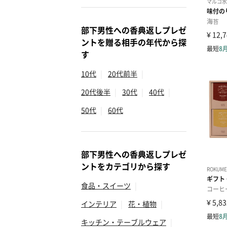
部下男性への香典返しプレゼ
ントを贈る相手の年代から探
す
10代
|
20代前半
|
20代後半
|
30代
|
40代
|
50代
|
60代
部下男性への香典返しプレゼ
ントをカテゴリから探す
食品・スイーツ
|
インテリア
|
花・植物
|
キッチン・テーブルウェア
|