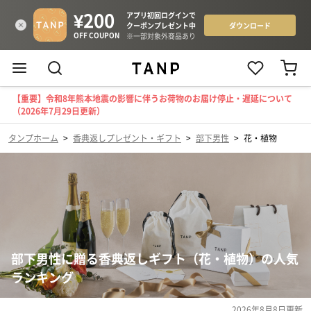
【重要】令和8年熊本地震の影響に伴うお荷物のお届け停止・遅延について
（2026年7月29日更新）
タンプホーム
>
香典返しプレゼント・ギフト
>
部下男性
>
花・植物
部下男性に贈る香典返しギフト（花・植物）の人気
ランキング
2026年8月8日
更新