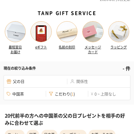
TANP GIFT SERVICE
最短翌日
eギフト
名前の刻印
メッセージ
ラッピング
お届け
カード
-
件
現在の絞り込み条件
父の日
関係性
中国茶
こだわり
(
1
)
0 ~ 上限なし
¥
20代前半の方への中国茶の父の日プレゼントを相手の好
みに合わせて選ぶ