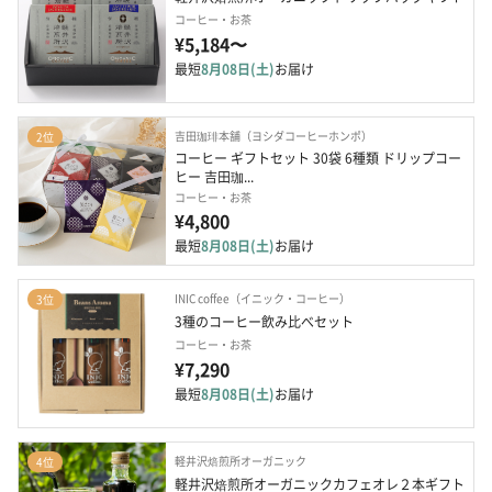
コーヒー・お茶
¥5,184〜
最短
8月08日(土)
お届け
吉田珈琲本舗（ヨシダコーヒーホンポ）
2位
コーヒー ギフトセット 30袋 6種類 ドリップコー
ヒー 吉田珈...
コーヒー・お茶
¥4,800
最短
8月08日(土)
お届け
INIC coffee（イニック・コーヒー）
3位
3種のコーヒー飲み比べセット
コーヒー・お茶
¥7,290
最短
8月08日(土)
お届け
軽井沢焙煎所オーガニック
4位
軽井沢焙煎所オーガニックカフェオレ２本ギフト