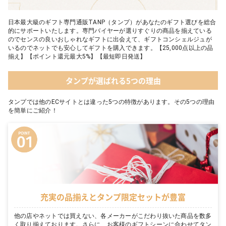
日本最大級のギフト専門通販TANP（タンプ）があなたのギフト選びを総合
的にサポートいたします。専門バイヤーが選りすぐりの商品を揃えている
のでセンスの良いおしゃれなギフトに出会えて、ギフトコンシェルジュが
いるのでネットでも安心してギフトを購入できます。【25,000点以上の品
揃え】【ポイント還元最大5%】【最短即日発送】
タンプが選ばれる5つの理由
タンプでは他のECサイトとは違った5つの特徴があります。その5つの理由
を簡単にご紹介！
充実の品揃えとタンプ限定セットが豊富
他の店やネットでは買えない、各メーカーがこだわり抜いた商品を数多
く取り揃えております。さらに、お客様のギフトシーンに合わせてタン