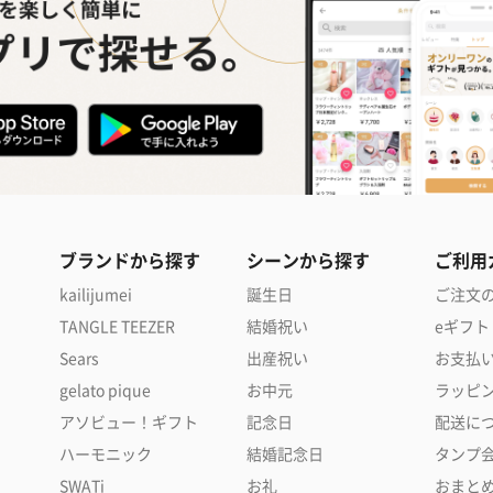
ブランドから探す
シーンから探す
ご利用
kailijumei
誕生日
ご注文
TANGLE TEEZER
結婚祝い
eギフト
Sears
出産祝い
お支払
gelato pique
お中元
ラッピ
アソビュー！ギフト
記念日
配送に
ハーモニック
結婚記念日
タンプ
SWATi
お礼
おまと