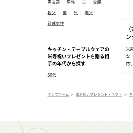
男友達
|
男性
|
夫
|
父親
|
祖父
|
弟
|
兄
|
義父
|
親戚男性
（
ン
キッチン・テーブルウェアの
米
米寿祝いプレゼントを贈る相
な
手の年代から探す
応
80代
>
>
タンプホーム
米寿祝いプレゼント・ギフト
キ