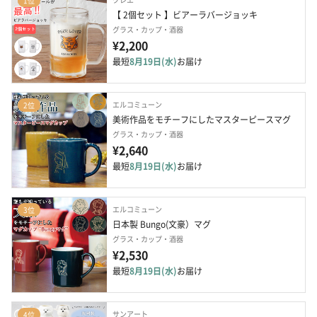
1位
【 2個セット 】ビアーラバージョッキ
グラス・カップ・酒器
¥2,200
最短
8月19日(水)
お届け
エルコミューン
2位
美術作品をモチーフにしたマスターピースマグ
グラス・カップ・酒器
¥2,640
最短
8月19日(水)
お届け
エルコミューン
3位
日本製 Bungo(文豪）マグ
グラス・カップ・酒器
¥2,530
最短
8月19日(水)
お届け
サンアート
4位