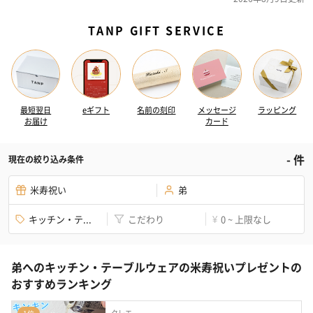
TANP GIFT SERVICE
最短翌日
eギフト
名前の刻印
メッセージ
ラッピング
お届け
カード
-
件
現在の絞り込み条件
米寿祝い
弟
キッチン・テ...
こだわり
0 ~ 上限なし
¥
弟へのキッチン・テーブルウェアの米寿祝いプレゼントの
おすすめランキング
クレエ