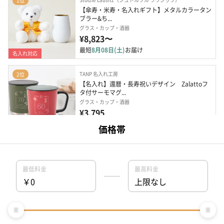
1位
【傘寿・米寿・名入れギフト】メタルカラータン
ブラー&ち...
グラス・カップ・酒器
¥8,823〜
最短
8月08日(土)
お届け
名入れ対応
TANP 名入れ工房
2位
【名入れ】還暦・長寿祝いデザイン　Zalattoフ
タ付サーモマグ...
グラス・カップ・酒器
¥3,795
最短
8月08日(土)
お届け
名入れ対応
Stolzle Lausitz（シュトルツル ラウジッツ）
3位
【名入れ】米寿メッセージタンブラーと究極のビ
ールセット
グラス・カップ・酒器
¥6,754〜
最短
8月08日(土)
お届け
名入れ対応
Stolzle Lausitz（シュトルツル ラウジッツ）
4位