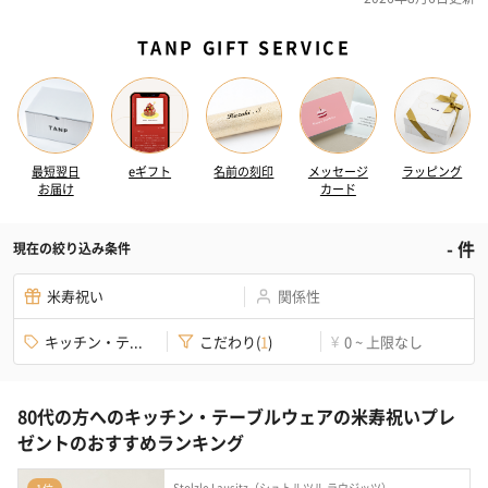
TANP GIFT SERVICE
最短翌日
eギフト
名前の刻印
メッセージ
ラッピング
お届け
カード
-
件
現在の絞り込み条件
米寿祝い
関係性
キッチン・テ...
こだわり
(
1
)
0 ~ 上限なし
¥
80代の方へのキッチン・テーブルウェアの米寿祝いプレ
ゼントのおすすめランキング
Stolzle Lausitz（シュトルツル ラウジッツ）