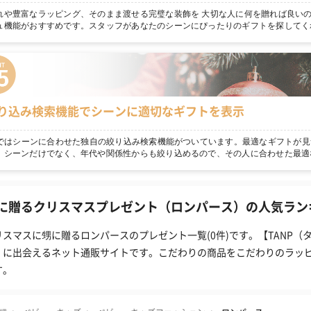
れや豊富なラッピング、そのまま渡せる完璧な装飾を 大切な人に何を贈れば良いの
ュ機能がおすすめです。スタッフがあなたのシーンにぴったりのギフトを探してく
り込み検索機能でシーンに適切なギフトを表示
npではシーンに合わせた独自の絞り込み検索機能がついています。最適なギフトが見
！シーンだけでなく、年代や関係性からも絞り込めるので、その人に合わせた最適
に贈るクリスマスプレゼント（ロンパース）の人気ランキ
リスマスに甥に贈るロンパースのプレゼント一覧(0件)です。【TANP
」に出会えるネット通販サイトです。こだわりの商品をこだわりのラッ
す。