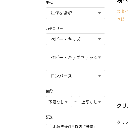
年代
スタ
ベビ
カテゴリー
値段
~
クリ
配送
クリ
お急ぎ便(1日以内に発送)