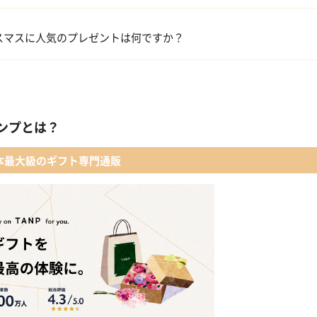
コフレ・限定セット商品
スマスに人気のプレゼントは何ですか？
ファッション小物
【タンプ限定名入れギフト】リップ＆誕生石ネックレス＆テディベア
レディースアクセサリー
【名入れギフト】カシミヤ100% マフラー
ンプとは？
メイクアップ
 【名入れギフト】フラワーティントリップ［日本限定ピンクゴールドパッ
本最大級のギフト専門通販
入浴剤・バスケア
LOWERiUM®︎ Christmas toilette（フラワリウム クリスマストワレ）
2人のための体験カタログ FOR2ギフト（GREEN）