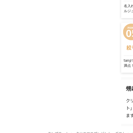
名入
ルジ
絞
ta
満点
甥
ク
ト
ま