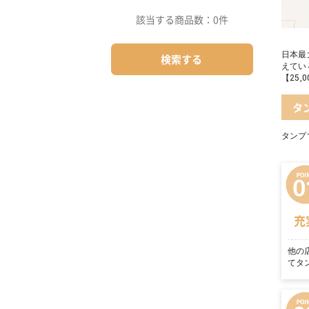
該当する商品数：
0件
日本最
検索する
えてい
【25
タ
タンプ
充
他の
てタ