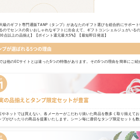
大級のギフト専門通販TANP（タンプ）があなたのギフト選びを総合的にサポー
るのでセンスの良いおしゃれなギフトに出会えて、ギフトコンシェルジュがいる
,000点以上の品揃え】【ポイント還元最大5%】【最短即日発送】
ンプが選ばれる5つの理由
では他のECサイトとは違った5つの特徴があります。その5つの理由を簡単にご紹
実の品揃えとタンプ限定セットが豊富
店やネットでは買えない、各メーカーがこだわり抜いた商品を数多く取り揃えてお
ンプがぴったりの商品を提案いたします。シーン毎に適切なタンプ限定セットも数