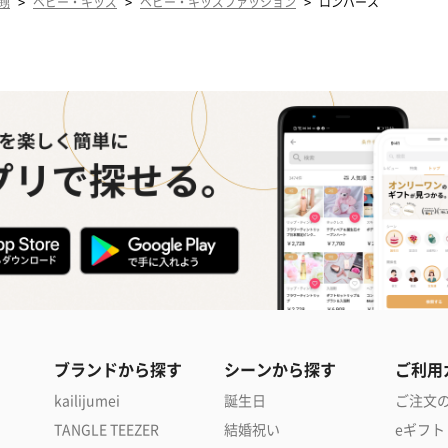
>
>
>
甥
ベビー・キッズ
ベビー・キッズファッション
ロンパース
ブランドから探す
シーンから探す
ご利用
kailijumei
誕生日
ご注文
TANGLE TEEZER
結婚祝い
eギフト