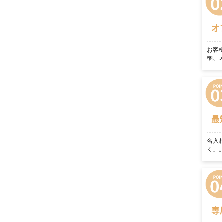
オ
お客
梱、
最
名入
く」
専