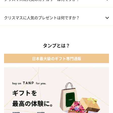
01 コフレ・限定セット商品
クリスマスに人気のプレゼントは何ですか？
02 ファッション小物
01 【タンプ限定名入れギフト】リップ＆誕生石ネックレス＆テデ
ィベア
03 レディースアクセサリー
タンプとは？
02 【名入れギフト】カシミヤ100% マフラー
04 メイクアップ
日本最大級のギフト専門通販
03 【名入れギフト】フラワーティントリップ［日本限定ピンクゴ
05 入浴剤・バスケア
ールドパッケージ］
04 FLOWERiUM®︎ Christmas toilette（フラワリウム クリスマス
トワレ）
05 2人のための体験カタログ FOR2ギフト（GREEN）