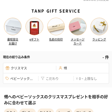
TANP GIFT SERVICE
最短翌日
eギフト
名前の刻印
メッセージ
ラッピング
お届け
カード
-
件
現在の絞り込み条件
クリスマス
甥
ベビーソック...
こだわり
0 ~ 上限なし
¥
甥へのベビーソックスのクリスマスプレゼントを相手の好
みに合わせて選ぶ