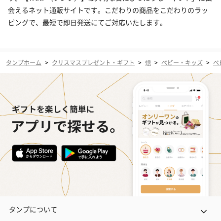
会えるネット通販サイトです。こだわりの商品をこだわりのラッ
ピングで、最短で即日発送にてご対応いたします。
タンプホーム
>
クリスマスプレゼント・ギフト
>
甥
>
ベビー・キッズ
>
ベ
タンプについて