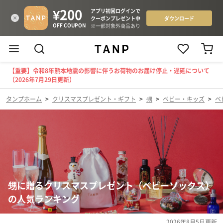
【重要】令和8年熊本地震の影響に伴うお荷物のお届け停止・遅延について
（2026年7月29日更新）
タンプホーム
>
クリスマスプレゼント・ギフト
>
甥
>
ベビー・キッズ
>
ベ
甥に贈るクリスマスプレゼント（ベビーソックス）
の人気ランキング
2026年8月5日
更新