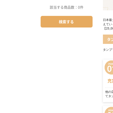
該当する商品数：
0件
日本最
検索する
えてい
【25
タ
タンプ
充
他の
てタ