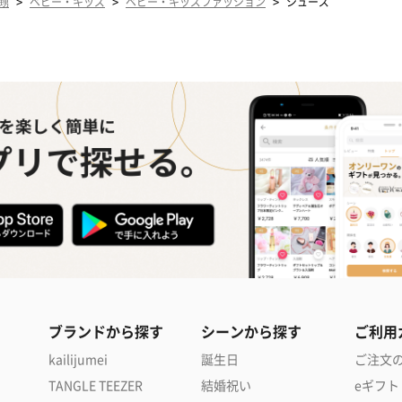
>
>
>
甥
ベビー・キッズ
ベビー・キッズファッション
シューズ
ブランドから探す
シーンから探す
ご利用
kailijumei
誕生日
ご注文
TANGLE TEEZER
結婚祝い
eギフト