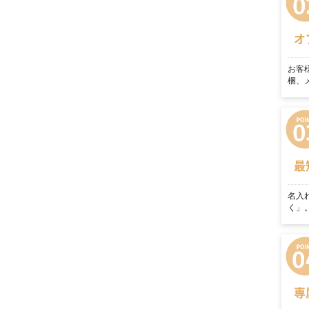
オ
お客
梱、
最
名入
く」
専