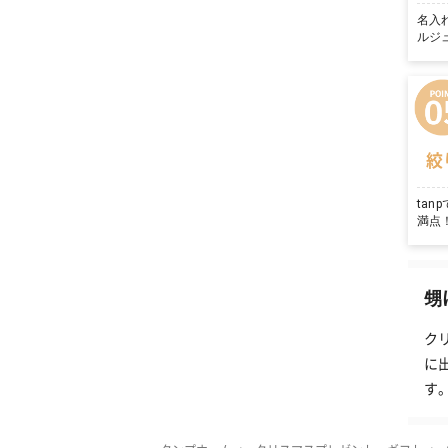
名入
ルジ
絞
ta
満点
甥
ク
に
す