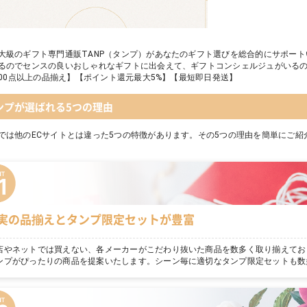
大級のギフト専門通販TANP（タンプ）があなたのギフト選びを総合的にサポー
るのでセンスの良いおしゃれなギフトに出会えて、ギフトコンシェルジュがいる
,000点以上の品揃え】【ポイント還元最大5%】【最短即日発送】
ンプが選ばれる5つの理由
では他のECサイトとは違った5つの特徴があります。その5つの理由を簡単にご紹
実の品揃えとタンプ限定セットが豊富
店やネットでは買えない、各メーカーがこだわり抜いた商品を数多く取り揃えてお
ンプがぴったりの商品を提案いたします。シーン毎に適切なタンプ限定セットも数