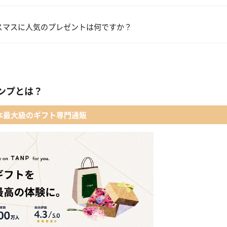
コフレ・限定セット商品
スマスに人気のプレゼントは何ですか？
ファッション小物
【タンプ限定名入れギフト】リップ＆誕生石ネックレス＆テディベア
レディースアクセサリー
【名入れギフト】カシミヤ100% マフラー
ンプとは？
メイクアップ
 【名入れギフト】フラワーティントリップ［日本限定ピンクゴールドパッ
本最大級のギフト専門通販
入浴剤・バスケア
LOWERiUM®︎ Christmas toilette（フラワリウム クリスマストワレ）
2人のための体験カタログ FOR2ギフト（GREEN）