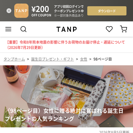
【重要】令和8年熊本地震の影響に伴うお荷物のお届け停止・遅延について
（2026年7月29日更新）
タンプホーム
>
誕生日プレゼント・ギフト
>
女性
>
98ページ目
（98ページ目）女性に贈る絶対に喜ばれる誕生日
プレゼントの人気ランキング
2026年8月5日
更新