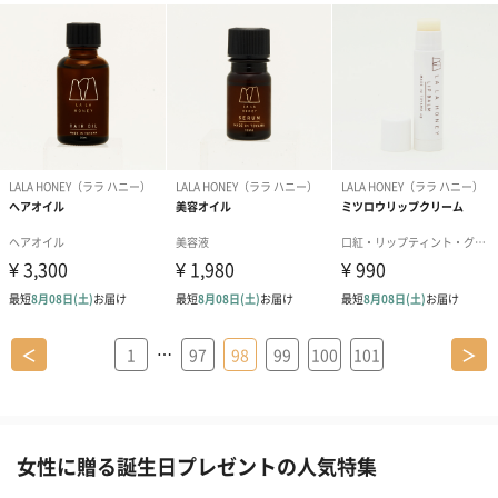
…
＜
1
97
98
99
100
101
＞
女性に贈る誕生日プレゼントの人気特集