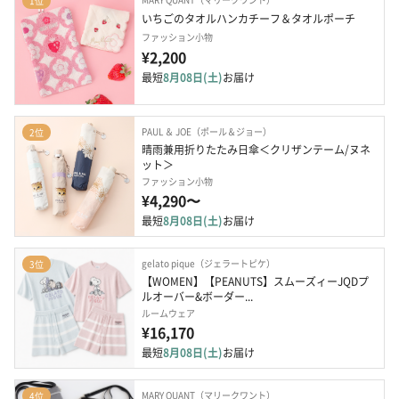
1位
いちごのタオルハンカチーフ＆タオルポーチ
ファッション小物
¥2,200
最短
8月08日(土)
お届け
PAUL ＆ JOE（ポール＆ジョー）
2位
晴雨兼用折りたたみ日傘＜クリザンテーム/ヌネ
ット＞
ファッション小物
¥4,290〜
最短
8月08日(土)
お届け
gelato pique（ジェラートピケ）
3位
【WOMEN】【PEANUTS】スムーズィーJQDプ
ルオーバー&ボーダー...
ルームウェア
¥16,170
最短
8月08日(土)
お届け
MARY QUANT（マリークワント）
4位