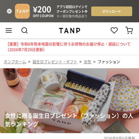
【重要】令和8年熊本地震の影響に伴うお荷物のお届け停止・遅延について
（2026年7月29日更新）
タンプホーム
>
誕生日プレゼント・ギフト
>
女性
>
ファッション
女性に贈る誕生日プレゼント（ファッション）の人
気ランキング
2026年8月5日
更新