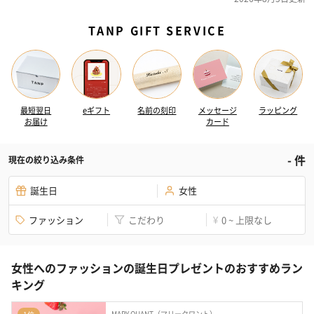
TANP GIFT SERVICE
最短翌日
eギフト
名前の刻印
メッセージ
ラッピング
お届け
カード
-
件
現在の絞り込み条件
誕生日
女性
ファッション
こだわり
0 ~ 上限なし
¥
女性へのファッションの誕生日プレゼントのおすすめラン
キング
MARY QUANT（マリークワント）