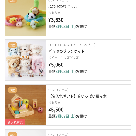
1位
ふわふわなげっこ
おもちゃ
¥3,630
最短
8月08日(土)
お届け
FOU FOU BABY（フーフーベビー ）
2位
どうぶつブランケット
ベビー・キッズグッズ
¥5,060
最短
8月08日(土)
お届け
GENI（ジェニ）
3位
【名入れギフト】音いっぱい積み木
おもちゃ
¥5,500
最短
8月08日(土)
お届け
名入れ対応
GENI（ジェニ）
4位