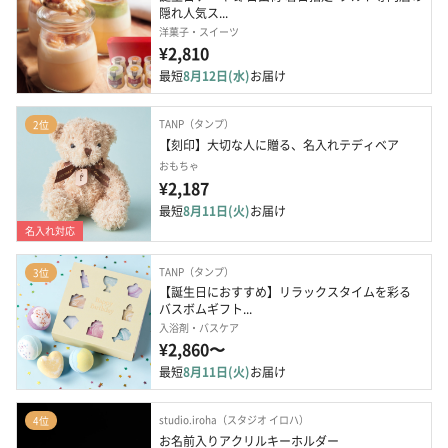
隠れ人気ス...
洋菓子・スイーツ
¥2,810
最短
8月12日(水)
お届け
TANP（タンプ）
2位
【刻印】大切な人に贈る、名入れテディベア
おもちゃ
¥2,187
最短
8月11日(火)
お届け
名入れ対応
TANP（タンプ）
3位
【誕生日におすすめ】リラックスタイムを彩る 
バスボムギフト...
入浴剤・バスケア
¥2,860〜
最短
8月11日(火)
お届け
studio.iroha（スタジオ イロハ）
4位
お名前入りアクリルキーホルダー 