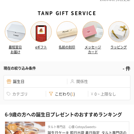
TANP GIFT SERVICE
最短翌日
eギフト
名前の刻印
メッセージ
ラッピング
お届け
カード
-
件
現在の絞り込み条件
誕生日
関係性
カテゴリ
こだわり
(
1
)
0 ~ 上限なし
¥
6-9歳の方への誕生日プレゼントのおすすめランキング
タルト専門店 心優-CotoyuSweets-
1位
誕生日ケーキ 即日出荷 着日指定  タルト専門店の