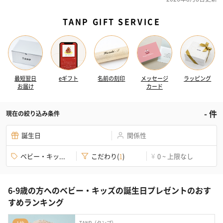
TANP GIFT SERVICE
最短翌日
eギフト
名前の刻印
メッセージ
ラッピング
お届け
カード
-
件
現在の絞り込み条件
誕生日
関係性
ベビー・キッ...
こだわり
(
1
)
0 ~ 上限なし
¥
6-9歳の方へのベビー・キッズの誕生日プレゼントのおす
すめランキング
TANP（タンプ）