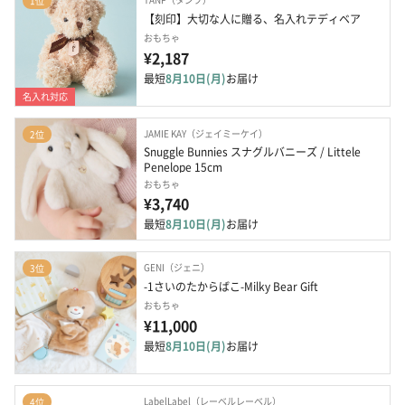
1位
【刻印】大切な人に贈る、名入れテディベア
おもちゃ
¥2,187
最短
8月10日(月)
お届け
名入れ対応
JAMIE KAY（ジェイミーケイ）
2位
Snuggle Bunnies スナグルバニーズ / Littele 
Penelope 15cm
おもちゃ
¥3,740
最短
8月10日(月)
お届け
GENI（ジェニ）
3位
-1さいのたからばこ-Milky Bear Gift
おもちゃ
¥11,000
最短
8月10日(月)
お届け
LabelLabel（レーベルレーベル）
4位