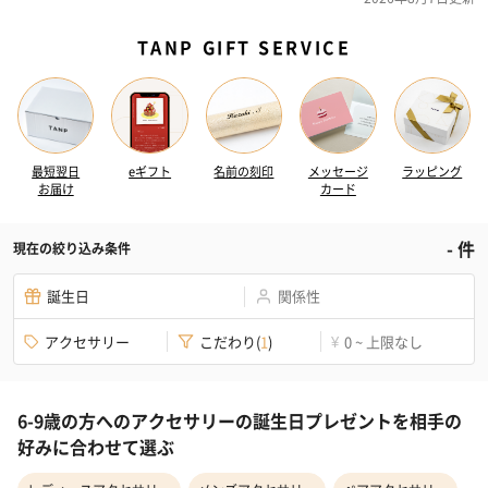
TANP GIFT SERVICE
最短翌日
eギフト
名前の刻印
メッセージ
ラッピング
お届け
カード
-
件
現在の絞り込み条件
誕生日
関係性
アクセサリー
こだわり
(
1
)
0 ~ 上限なし
¥
6-9歳の方へのアクセサリーの誕生日プレゼントを相手の
好みに合わせて選ぶ