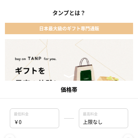
03 出産祝いカタログ
タンプとは？
02 【名入れギフト】音いっぱい積み木｜エド・インター
04 ベビー・キッズファッション
日本最大級のギフト専門通販
03 ママズケア セレクトボックス｜モディッシュ
05 ベビーグッズ
04 フレイバーおむつケーキ｜AIRIM baby（アイリムベビー）
06 タオル
05 Chouette フード付きバスタオル&ハンカチセット｜コンテッ
クス
日本最大級のギフト専門通販TANP（タンプ）があなたのギフト選びを総合
的にサポートいたします。専門バイヤーが選りすぐりの商品を揃えている