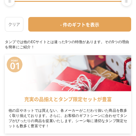
のでセンスの良いおしゃれなギフトに出会えて、ギフトコンシェルジュが
いるのでネットでも安心してギフトを購入できます。【25,000点以上の品
揃え】【ポイント還元最大5%】【最短即日発送】
タンプが選ばれる5つの理由
タンプでは他のECサイトとは違った5つの特徴があります。その5つの理由
を簡単にご紹介！
充実の品揃えとタンプ限定セットが豊富
他の店やネットでは買えない、各メーカーがこだわり抜いた商品を数多
く取り揃えております。さらに、お客様のギフトシーンに合わせてタン
プがぴったりの商品を提案いたします。シーン毎に適切なタンプ限定セ
ットも数多く豊富です！