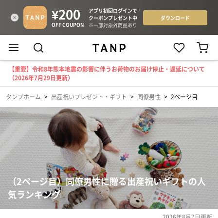
【重要】令和8年熊本地震の影響に伴うお荷物のお届け停止・遅延について
（2026年7月29日更新）
タンプホーム
>
出産祝いプレゼント・ギフト
>
同僚男性
>
2ページ目
（2ページ目）同僚男性に贈る出産祝いギフトの人
気ランキング
2026年8月7日
更新