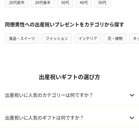
20代前半
20代後半
30代
40代
50代
同僚男性への出産祝いプレゼントをカテゴリから探す
食品・スイーツ
ファッション
インテリア
花・植物
キ
出産祝いギフトの選び方
出産祝いに人気のカテゴリーは何ですか？
01 おむつケーキ
出産祝いに人気のギフトは何ですか？
02 ベビー寝具・家具
01 カタログギフト［えらんで わくわくコース］｜ハーモニック