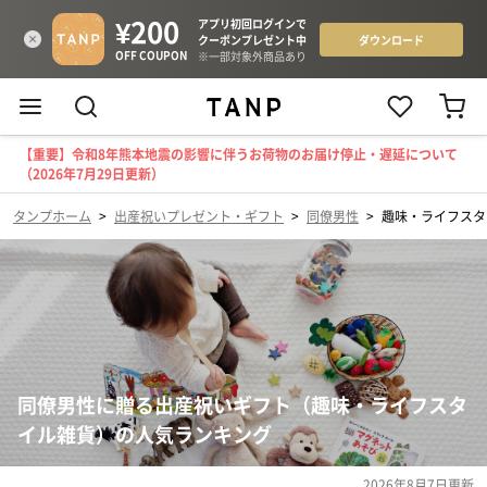
【重要】令和8年熊本地震の影響に伴うお荷物のお届け停止・遅延について
（2026年7月29日更新）
タンプホーム
>
出産祝いプレゼント・ギフト
>
同僚男性
>
趣味・ライフスタ
同僚男性に贈る出産祝いギフト（趣味・ライフスタ
イル雑貨）の人気ランキング
2026年8月7日
更新