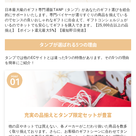
日本最大級のギフト専門通販TANP（タンプ）があなたのギフト選びを総合
的にサポートいたします。専門バイヤーが選りすぐりの商品を揃えている
のでセンスの良いおしゃれなギフトに出会えて、ギフトコンシェルジュが
いるのでネットでも安心してギフトを購入できます。【25,000点以上の品
揃え】【ポイント還元最大5%】【最短即日発送】
タンプが選ばれる5つの理由
タンプでは他のECサイトとは違った5つの特徴があります。その5つの理由
を簡単にご紹介！
充実の品揃えとタンプ限定セットが豊富
他の店やネットでは買えない、各メーカーがこだわり抜いた商品を数多
く取り揃えております。さらに、お客様のギフトシーンに合わせてタン