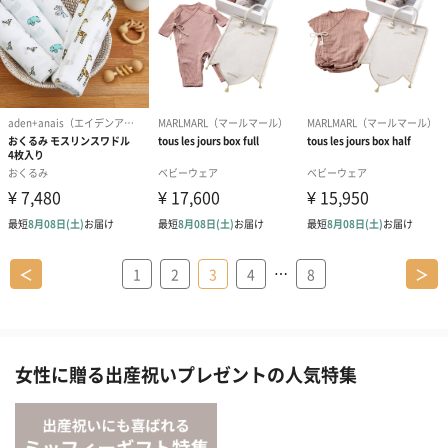
…
＜
1
2
3
4
8
＞
女性に贈る出産祝いプレゼントの人気特集