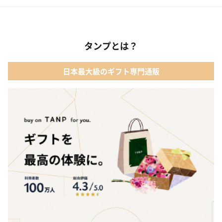
02 ベビー寝具・家具
01 カタログギフト［えらんで わくわくコース］｜ハーモニック
03 出産祝いカタログ
タンプとは？
02 【名入れギフト】音いっぱい積み木｜エド・インター
04 ベビー・キッズファッション
日本最大級のギフト専門通販
03 ママズケア セレクトボックス｜モディッシュ
05 ベビーグッズ
04 フレイバーおむつケーキ｜AIRIM baby（アイリムベビー）
06 タオル
05 Chouette フード付きバスタオル&ハンカチセット｜コンテッ
クス