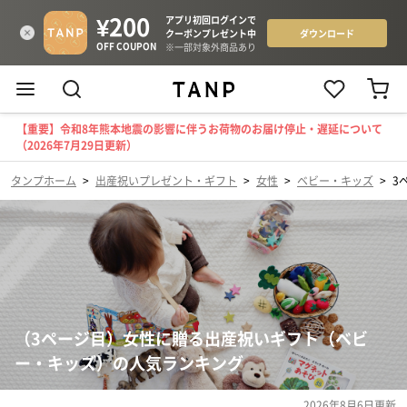
【重要】令和8年熊本地震の影響に伴うお荷物のお届け停止・遅延について
（2026年7月29日更新）
タンプホーム
>
出産祝いプレゼント・ギフト
>
女性
>
ベビー・キッズ
>
3
（3ページ目）女性に贈る出産祝いギフト（ベビ
ー・キッズ）の人気ランキング
2026年8月6日
更新