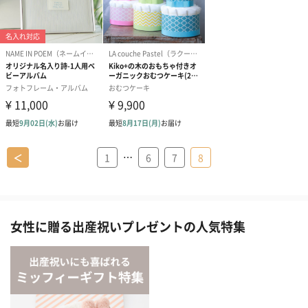
…
＜
1
6
7
8
女性に贈る出産祝いプレゼントの人気特集