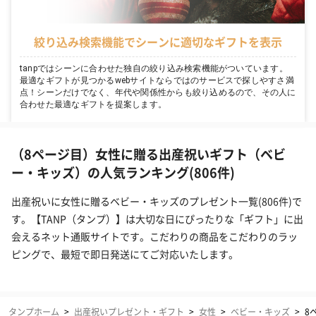
絞り込み検索機能でシーンに適切なギフトを表示
tanpではシーンに合わせた独自の絞り込み検索機能がついています。
最適なギフトが見つかるwebサイトならではのサービスで探しやすさ満
点！シーンだけでなく、年代や関係性からも絞り込めるので、その人に
合わせた最適なギフトを提案します。
（8ページ目）女性に贈る出産祝いギフト（ベビ
ー・キッズ）の人気ランキング(806件)
出産祝いに女性に贈るベビー・キッズのプレゼント一覧(806件)で
す。【TANP（タンプ）】は大切な日にぴったりな「ギフト」に出
会えるネット通販サイトです。こだわりの商品をこだわりのラッ
ピングで、最短で即日発送にてご対応いたします。
タンプホーム
>
出産祝いプレゼント・ギフト
>
女性
>
ベビー・キッズ
>
8