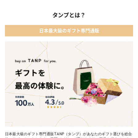
03 出産祝いカタログ
タンプとは？
02 【名入れギフト】音いっぱい積み木｜エド・インター
04 ベビー・キッズファッション
日本最大級のギフト専門通販
03 ママズケア セレクトボックス｜モディッシュ
05 ベビーグッズ
04 フレイバーおむつケーキ｜AIRIM baby（アイリムベビー）
06 タオル
05 Chouette フード付きバスタオル&ハンカチセット｜コンテッ
クス
日本最大級のギフト専門通販TANP（タンプ）があなたのギフト選びを総合