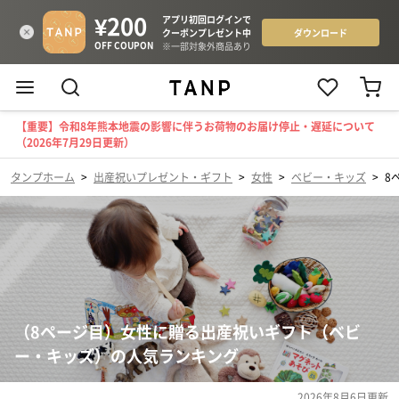
【重要】令和8年熊本地震の影響に伴うお荷物のお届け停止・遅延について
（2026年7月29日更新）
タンプホーム
>
出産祝いプレゼント・ギフト
>
女性
>
ベビー・キッズ
>
8
（8ページ目）女性に贈る出産祝いギフト（ベビ
ー・キッズ）の人気ランキング
2026年8月6日
更新