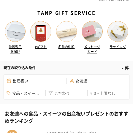
TANP GIFT SERVICE
最短翌日
eギフト
名前の刻印
メッセージ
ラッピング
お届け
カード
-
件
現在の絞り込み条件
出産祝い
女友達
食品・スイー...
こだわり
0 ~ 上限なし
¥
女友達への食品・スイーツの出産祝いプレゼントのおすす
めランキング
Maazel Maazel（マーゼルマーゼル）