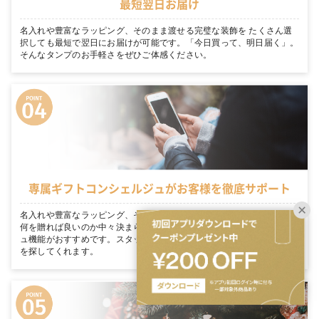
最短翌日お届け
名入れや豊富なラッピング、そのまま渡せる完璧な装飾を たくさん選
択しても最短で翌日にお届けが可能です。「今日買って、明日届く」。
そんなタンプのお手軽さをぜひご体感ください。
専属ギフトコンシェルジュがお客様を徹底サポート
名入れや豊富なラッピング、そのまま渡せる完璧な装飾を 大切な人に
何を贈れば良いのか中々決まらない… そんな方にはギフトコンシェルジ
ュ機能がおすすめです。スタッフがあなたのシーンにぴったりのギフト
を探してくれます。