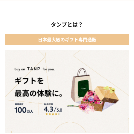
02 ベビー寝具・家具
01 カタログギフト［えらんで わくわくコース］｜ハーモニック
03 出産祝いカタログ
タンプとは？
02 【名入れギフト】音いっぱい積み木｜エド・インター
04 ベビー・キッズファッション
日本最大級のギフト専門通販
03 ママズケア セレクトボックス｜モディッシュ
05 ベビーグッズ
04 フレイバーおむつケーキ｜AIRIM baby（アイリムベビー）
06 タオル
05 Chouette フード付きバスタオル&ハンカチセット｜コンテッ
クス