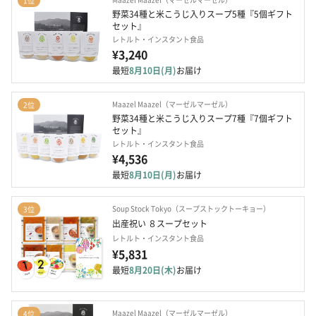
1位
野菜34種と米こうじ入りスープ5種『5個ギフト
セット』
レトルト・インスタント食品
¥3,240
最短
8月10日(月)
お届け
Maazel Maazel（マーゼルマーゼル）
2位
野菜34種と米こうじ入りスープ7種『7個ギフト
セット』
レトルト・インスタント食品
¥4,536
最短
8月10日(月)
お届け
Soup Stock Tokyo（スープストックトーキョー）
3位
出産祝い ８スープセット
レトルト・インスタント食品
¥5,831
最短
8月20日(木)
お届け
Maazel Maazel（マーゼルマーゼル）
4位