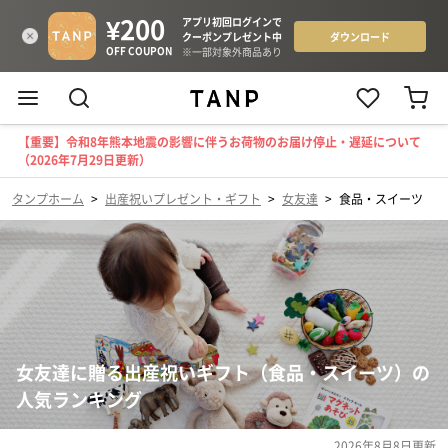
【重要】令和8年熊本地震の影響に伴うお荷物のお届け停止・遅延について
（2026年7月29日更新）
タンプホーム
>
出産祝いプレゼント・ギフト
>
女友達
>
食品・スイーツ
女友達に贈る出産祝いギフト（食品・スイーツ）の
人気ランキング
2026年8月8日
更新