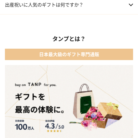
出産祝いに人気のギフトは何ですか？
02 ベビー寝具・家具
01 カタログギフト［えらんで わくわくコース］｜ハーモニック
03 出産祝いカタログ
タンプとは？
02 【名入れギフト】音いっぱい積み木｜エド・インター
04 ベビー・キッズファッション
日本最大級のギフト専門通販
03 ママズケア セレクトボックス｜モディッシュ
05 ベビーグッズ
04 フレイバーおむつケーキ｜AIRIM baby（アイリムベビー）
06 タオル
05 Chouette フード付きバスタオル&ハンカチセット｜コンテッ
クス