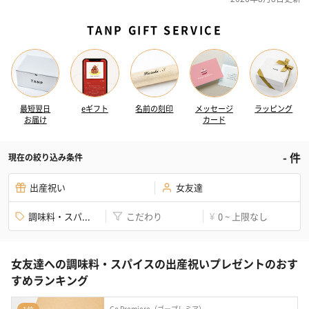
TANP GIFT SERVICE
最短翌日
eギフト
名前の刻印
メッセージ
ラッピング
お届け
カード
-
件
現在の絞り込み条件
出産祝い
女友達
調味料・スパ...
こだわり
0 ~ 上限なし
¥
女友達への調味料・スパイスの出産祝いプレゼントのおす
すめランキング
Go Premiere（ゴープレミア）