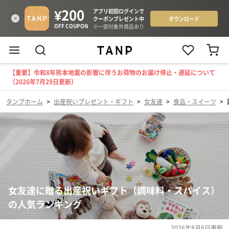
【重要】令和8年熊本地震の影響に伴うお荷物のお届け停止・遅延について
（2026年7月29日更新）
タンプホーム
>
出産祝いプレゼント・ギフト
>
女友達
>
食品・スイーツ
>
女友達に贈る出産祝いギフト（調味料・スパイス）
の人気ランキング
2026年8月8日
更新