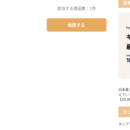
日
該当する商品数：
1件
05 
04 
検索する
06 
05 
日本最
えてい
【25
タ
タンプ