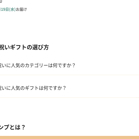
祝いギフトの選び方
祝いに人気のカテゴリーは何ですか？
おむつケーキ
祝いに人気のギフトは何ですか？
ベビー寝具・家具
カタログギフト［えらんで わくわくコース］｜ハーモニック
出産祝いカタログ
【名入れギフト】音いっぱい積み木｜エド・インター
ンプとは？
ベビー・キッズファッション
ママズケア セレクトボックス｜モディッシュ