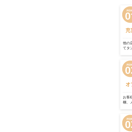
充
他の
てタ
オ
お客
梱、