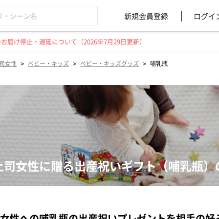
新規会員登録
ログイ
届け停止・遅延について（2026年7月29日更新）
>
>
>
司女性
ベビー・キッズ
ベビー・キッズグッズ
哺乳瓶
上司女性に贈る出産祝いギフト（哺乳瓶）
女性への哺乳瓶の出産祝いプレゼントを相手の好