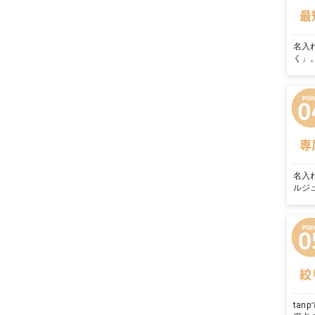
最
名入
く」
専
名入
ルジ
絞
ta