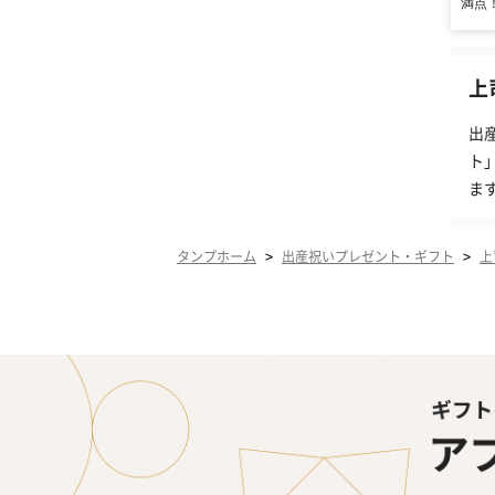
満点
上
出
ト
ま
>
>
タンプホーム
出産祝いプレゼント・ギフト
上