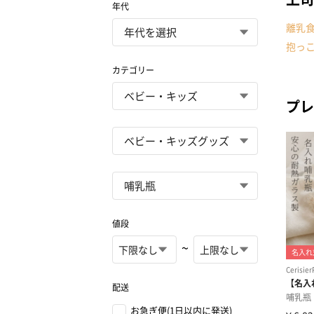
年代
離乳
抱っ
カテゴリー
プレ
値段
~
配送
お急ぎ便(1日以内に発送)