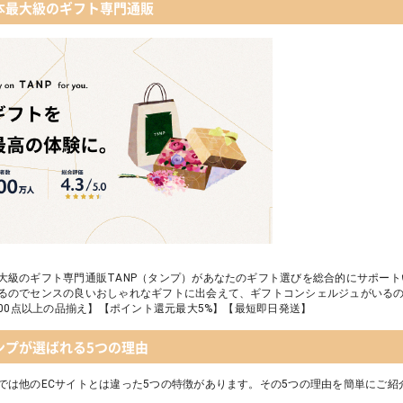
本最大級のギフト専門通販
ベビーグッズ
フレイバーおむつケーキ｜AIRIM baby（アイリムベビー）
タオル
Chouette フード付きバスタオル&ハンカチセット｜コンテックス
大級のギフト専門通販TANP（タンプ）があなたのギフト選びを総合的にサポー
るのでセンスの良いおしゃれなギフトに出会えて、ギフトコンシェルジュがいる
,000点以上の品揃え】【ポイント還元最大5%】【最短即日発送】
ンプが選ばれる5つの理由
では他のECサイトとは違った5つの特徴があります。その5つの理由を簡単にご紹