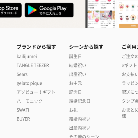
ブランドから探す
シーンから探す
ご利用
kailijumei
誕生日
ご注文
TANGLE TEEZER
結婚祝い
eギフト
Sears
出産祝い
お支払
gelato pique
お中元
ラッピ
アソビュー！ギフト
記念日
配送に
ハーモニック
結婚記念日
タンプ
SWATi
お礼
おまと
様
BUYER
結婚内祝い
出産内祝い
その他のシーン