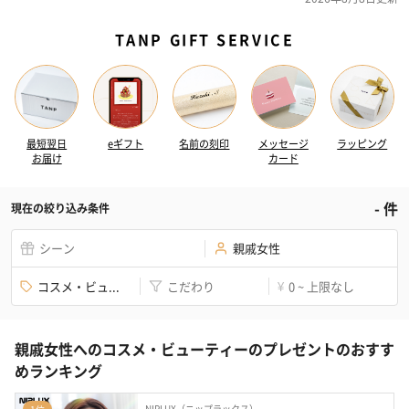
TANP GIFT SERVICE
最短翌日
eギフト
名前の刻印
メッセージ
ラッピング
お届け
カード
-
件
現在の絞り込み条件
シーン
親戚女性
コスメ・ビュ...
こだわり
0 ~ 上限なし
¥
親戚女性へのコスメ・ビューティーのプレゼントのおすす
めランキング
NIPLUX（ニップラックス）