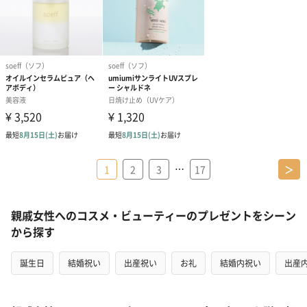
…
1
2
3
17
＞
親戚女性へのコスメ・ビューティーのプレゼントをシーン
から探す
誕生日
結婚祝い
出産祝い
お礼
結婚内祝い
出産