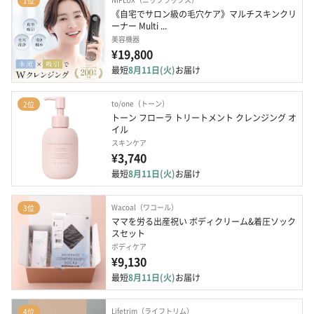
1位
《自宅でサロン級の毛穴ケア》マルチスキンクリ
ーナー Multi ...
美容機器
¥19,800
最短
8月11日(火)
お届け
to/one（トーン）
2位
トーン フローラ トリートメント クレンジング オ
イル
スキンケア
¥3,740
最短
8月11日(火)
お届け
Wacoal（ワコール）
3位
ママを労る出産祝い ボディクリーム&着圧ソック
スセット
ボディケア
¥9,130
最短
8月11日(火)
お届け
Lifetrim（ライフトリム）
4位