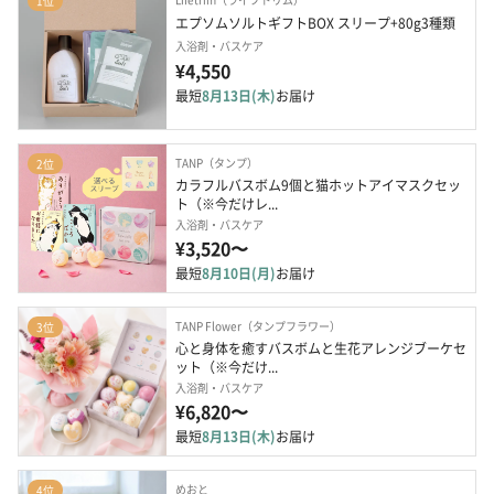
1位
エプソムソルトギフトBOX スリープ+80g3種類
入浴剤・バスケア
¥4,550
最短
8月13日(木)
お届け
TANP（タンプ）
2位
カラフルバスボム9個と猫ホットアイマスクセッ
ト（※今だけレ...
入浴剤・バスケア
¥3,520〜
最短
8月10日(月)
お届け
TANP Flower（タンプフラワー）
3位
心と身体を癒すバスボムと生花アレンジブーケセ
ット（※今だけ...
入浴剤・バスケア
¥6,820〜
最短
8月13日(木)
お届け
めおと
4位