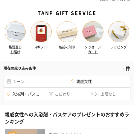
TANP GIFT SERVICE
最短翌日
eギフト
名前の刻印
メッセージ
ラッピング
お届け
カード
-
件
現在の絞り込み条件
シーン
親戚女性
入浴剤・バス...
こだわり
0 ~ 上限なし
¥
親戚女性への入浴剤・バスケアのプレゼントのおすすめラ
ンキング
Lifetrim（ライフトリム）