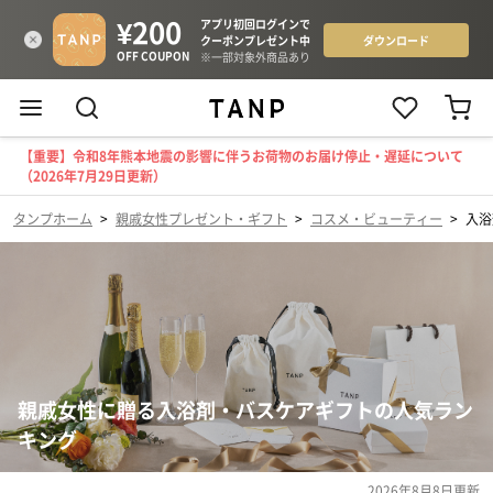
【重要】令和8年熊本地震の影響に伴うお荷物のお届け停止・遅延について
（2026年7月29日更新）
タンプホーム
>
親戚女性プレゼント・ギフト
>
コスメ・ビューティー
>
入浴
親戚女性に贈る入浴剤・バスケアギフトの人気ラン
キング
2026年8月8日
更新