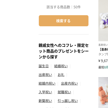
該当する商品数：
50件
検索する
親戚女性へのコフレ・限定セ
ット商品のプレゼントをシー
ンから探す
誕生日
|
結婚祝い
|
出産祝い
|
お礼
|
結婚内祝い
|
出産内祝い
|
入学祝い
|
就職祝い
|
新築祝い
|
引っ越し祝い
|