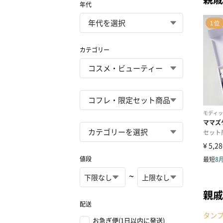
年代
カテゴリー
値段
~
親戚
配送
タン
お急ぎ便(1日以内に発送)