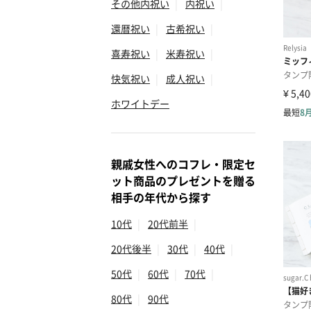
その他内祝い
|
内祝い
|
還暦祝い
|
古希祝い
|
喜寿祝い
|
米寿祝い
|
快気祝い
|
成人祝い
|
ホワイトデー
親戚女性へのコフレ・限定セ
ット商品のプレゼントを贈る
相手の年代から探す
10代
|
20代前半
|
20代後半
|
30代
|
40代
|
50代
|
60代
|
70代
|
80代
|
90代