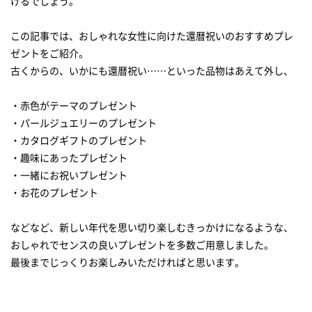
けるでしょう。
ケーキがお手紙に！？
この記事では、おしゃれな女性に向けた還暦祝いのおすすめプレ
おしゃれな「花束」で還暦祝いを華やかに
ゼントをご紹介。
季節の花を贈ろう！
古くからの、いかにも還暦祝い……といった品物はあえて外し、
イニシャルや数字が入れられるフラワーボックス
・赤色がテーマのプレゼント
女性の憧れ！華やかな花々でお祝いしよう
・パールジュエリーのプレゼント
還暦祝いのプレゼントはこれで決まり！
・カタログギフトのプレゼント
・趣味にあったプレゼント
・一緒にお祝いプレゼント
・お花のプレゼント
などなど、新しい年代を思い切り楽しむきっかけになるような、
おしゃれでセンスの良いプレゼントを多数ご用意しました。
最後までじっくりお楽しみいただければと思います。