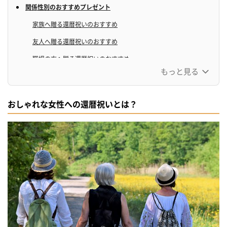
関係性別のおすすめプレゼント
家族へ贈る還暦祝いのおすすめ
友人へ贈る還暦祝いのおすすめ
職場の方へ贈る還暦祝いのおすすめ
もっと見る
おしゃれな女性には「ファッションに取り入れられる赤系アイテ
ム」を贈ろう！
おしゃれな女性への還暦祝いとは？
フルーツで染められたピンクのハンカチ♡
肌触り抜群のストール
アルパカの毛を使用したスヌード
さっと羽織れるポンチョ
透明感のあるブレスレット
花柄が可愛いヴェネチアングラス時計
「パールのアクセサリー」を贈ってさらに上品な女性へ
豪華なパールロングネックレス