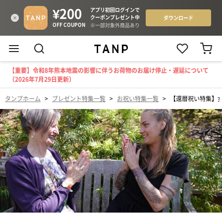
【重要】令和8年熊本地震の影響に伴うお荷物のお届け停止・遅延について
（2026年7月29日更新）
タンプホーム
>
プレゼント特集一覧
>
お祝い特集一覧
>
【還暦祝い特集】