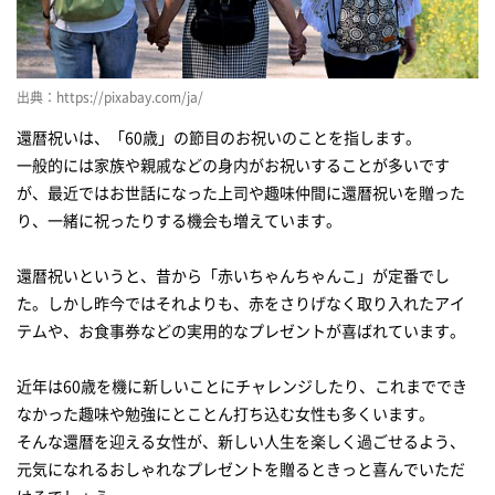
誕生石があしらわれたブレスレット
還暦という節目の年に、「非日常」を贈ろう
出典：https://pixabay.com/ja/
美味しいティータイムを2人で楽しめる
還暦祝いは、「60歳」の節目のお祝いのことを指します。
素敵なクルージングを
一般的には家族や親戚などの身内がお祝いすることが多いです
日常を忘れられる体験を贈ろう
が、最近ではお世話になった上司や趣味仲間に還暦祝いを贈った
第二の人生を歩む女性には「趣味」に合ったプレゼント
り、一緒に祝ったりする機会も増えています。
習字好きの女性にはこれ！
還暦祝いというと、昔から「赤いちゃんちゃんこ」が定番でし
可愛らしいデザインの筆ペン
た。しかし昨今ではそれよりも、赤をさりげなく取り入れたアイ
テムや、お食事券などの実用的なプレゼントが喜ばれています。
小ぶりなカバンをもってたくさんでかけてもらおう！
節目の年には新しい財布を贈ろう
近年は60歳を機に新しいことにチャレンジしたり、これまででき
還暦祝いは「みんな」で盛大に祝おう◎
なかった趣味や勉強にとことん打ち込む女性も多くいます。
そんな還暦を迎える女性が、新しい人生を楽しく過ごせるよう、
スパークリングワインを贈ろう！
元気になれるおしゃれなプレゼントを贈るときっと喜んでいただ
お祝いといったらこれ！