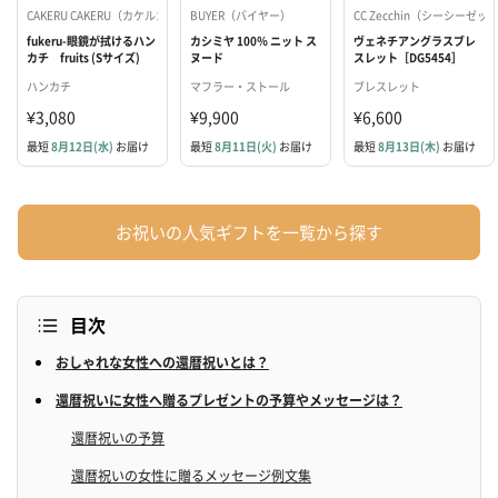
CAKERU CAKERU（カケルカケル）
BUYER（バイヤー）
CC Zecchin（シーシーゼッ
fukeru-眼鏡が拭けるハン
カシミヤ 100％ ニット ス
ヴェネチアングラスブレ
カチ fruits (Sサイズ)
ヌード
スレット［DG5454］
ハンカチ
マフラー・ストール
ブレスレット
¥3,080
¥9,900
¥6,600
最短
8月12日(水)
お届け
最短
8月11日(火)
お届け
最短
8月13日(木)
お届け
お祝いの人気ギフトを一覧から探す
目次
おしゃれな女性への還暦祝いとは？
還暦祝いに女性へ贈るプレゼントの予算やメッセージは？
還暦祝いの予算
還暦祝いの女性に贈るメッセージ例文集